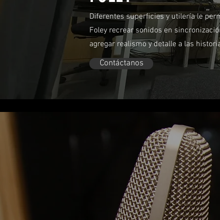
Diferentes superficies y utilería le per
Foley recrear sonidos en sincronizaci
agregar realismo y detalle a las histori
Contáctanos