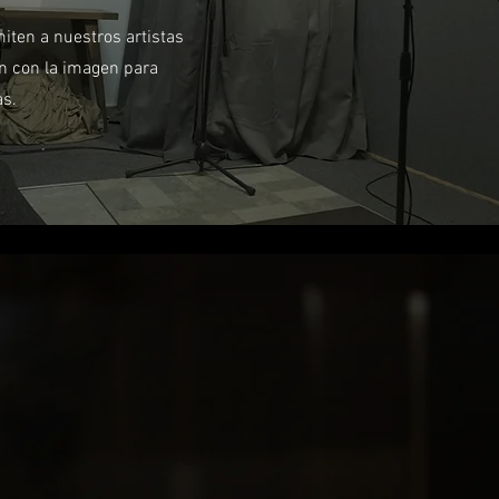
miten a nuestros artistas
ón con la imagen para
as.