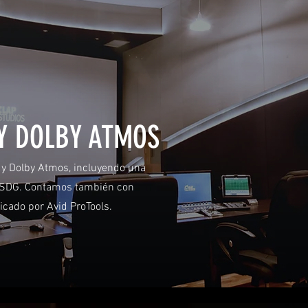
 Y DOLBY ATMOS
 y Dolby Atmos, incluyendo una
WSDG. Contamos también con
ficado por Avid ProTools.