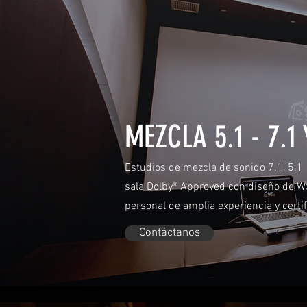
MEZCLA 5.1 - 7.1
Estudios de mezcla de sonido 7.1, 5.1
sala Dolby® Approved con diseño de 
personal de amplia experiencia y certi
Contáctanos